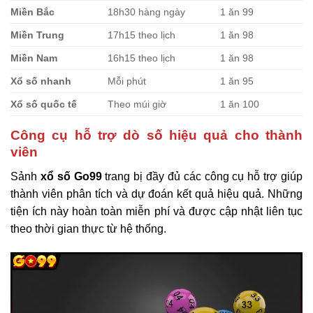
Miền Bắc
18h30 hàng ngày
1 ăn 99
Miền Trung
17h15 theo lịch
1 ăn 98
Miền Nam
16h15 theo lịch
1 ăn 98
Xổ số nhanh
Mỗi phút
1 ăn 95
Xổ số quốc tế
Theo múi giờ
1 ăn 100
Công cụ hỗ trợ dò số hiệu quả cho thành
viên
Sảnh
xổ số Go99
trang bị đầy đủ các công cụ hỗ trợ giúp
thành viên phân tích và dự đoán kết quả hiệu quả. Những
tiện ích này hoàn toàn miễn phí và được cập nhật liên tục
theo thời gian thực từ hệ thống.