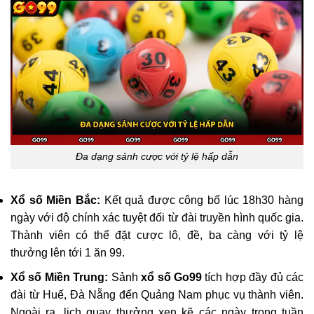
Đa dạng sảnh cược với tỷ lệ hấp dẫn
Xổ số Miền Bắc:
Kết quả được công bố lúc 18h30 hàng
ngày với độ chính xác tuyệt đối từ đài truyền hình quốc gia.
Thành viên có thể đặt cược lô, đề, ba càng với tỷ lệ
thưởng lên tới 1 ăn 99.
Xổ số Miền Trung:
Sảnh
xổ số Go99
tích hợp đầy đủ các
đài từ Huế, Đà Nẵng đến Quảng Nam phục vụ thành viên.
Ngoài ra, lịch quay thưởng xen kẽ các ngày trong tuần