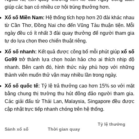
giúp các bạn có nhiều cơ hội trúng thưởng hơn.
Xổ số Miền Nam:
Hệ thống tích hợp hơn 20 đài khác nhau
từ Cần Thơ, Đồng Nai cho đến Vũng Tàu thuận tiện. Mỗi
ngày đều có ít nhất 3 đài quay thưởng để người tham gia
tự do lựa chọn theo chiến thuật riêng.
Xổ số nhanh:
Kết quả được công bố mỗi phút giúp
xổ số
Go99
trở thành lựa chọn hoàn hảo cho ai thích nhịp độ
nhanh. Bên cạnh đó, hình thức này phù hợp với những
thành viên muốn thử vận may nhiều lần trong ngày.
Xổ số quốc tế:
Tỷ lệ trả thưởng cao hơn 15% so với mặt
bằng chung thị trường thu hút đông đảo người tham gia.
Các giải đấu từ Thái Lan, Malaysia, Singapore đều được
cập nhật trực tiếp nhanh chóng trên hệ thống.
Tỷ lệ thưởng
Sảnh xổ số
Thời gian quay