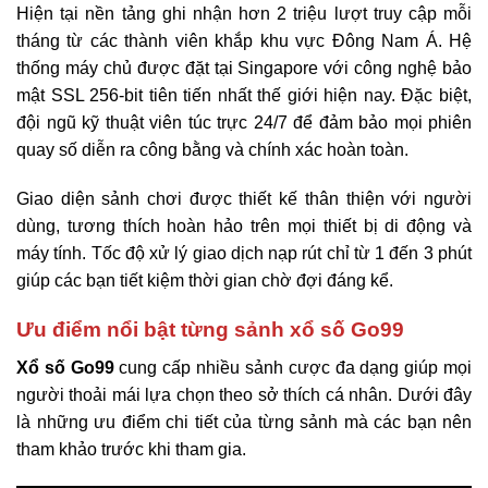
Hiện tại nền tảng ghi nhận hơn 2 triệu lượt truy cập mỗi
tháng từ các thành viên khắp khu vực Đông Nam Á. Hệ
thống máy chủ được đặt tại Singapore với công nghệ bảo
mật SSL 256-bit tiên tiến nhất thế giới hiện nay. Đặc biệt,
đội ngũ kỹ thuật viên túc trực 24/7 để đảm bảo mọi phiên
quay số diễn ra công bằng và chính xác hoàn toàn.
Giao diện sảnh chơi được thiết kế thân thiện với người
dùng, tương thích hoàn hảo trên mọi thiết bị di động và
máy tính. Tốc độ xử lý giao dịch nạp rút chỉ từ 1 đến 3 phút
giúp các bạn tiết kiệm thời gian chờ đợi đáng kể.
Ưu điểm nổi bật từng sảnh xổ số Go99
Xổ số Go99
cung cấp nhiều sảnh cược đa dạng giúp mọi
người thoải mái lựa chọn theo sở thích cá nhân. Dưới đây
là những ưu điểm chi tiết của từng sảnh mà các bạn nên
tham khảo trước khi tham gia.