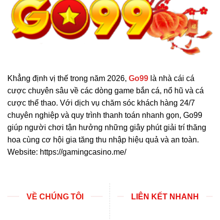
Khẳng định vị thế trong năm 2026,
Go99
là nhà cái cá
cược chuyên sâu về các dòng game bắn cá, nổ hũ và cá
cược thể thao. Với dịch vụ chăm sóc khách hàng 24/7
chuyên nghiệp và quy trình thanh toán nhanh gọn, Go99
giúp người chơi tận hưởng những giây phút giải trí thăng
hoa cùng cơ hội gia tăng thu nhập hiệu quả và an toàn.
Website: https://gamingcasino.me/
VỀ CHÚNG TÔI
LIÊN KẾT NHANH