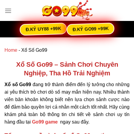
Skip
to
content
Đ.KÝ UY88 +99K
Đ.KÝ GO99 +99K
Home
-
Xổ Số Go99
Xổ Số Go99 – Sảnh Chơi Chuyên
Nghiệp, Tha Hồ Trải Nghiệm
Xổ số Go99
đang trở thành điểm đến lý tưởng cho những
ai yêu thích trò chơi dò số may mắn hiện nay. Nhiều thành
viên băn khoăn không biết nên lựa chọn sảnh cược nào
để đảm bảo quyền lợi cá nhân một cách tốt nhất. Hãy cùng
khám phá toàn bộ thông tin chi tiết về sảnh chơi uy tín
hàng đầu tại
Go99 game
ngay sau đây.