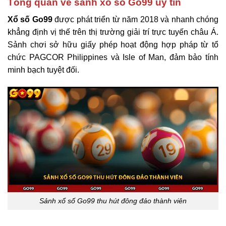
Tổng quan về sảnh xổ số Go99 uy tín
Xổ số Go99
được phát triển từ năm 2018 và nhanh chóng
khẳng định vị thế trên thị trường giải trí trực tuyến châu Á.
Sảnh chơi sở hữu giấy phép hoạt động hợp pháp từ tổ
chức PAGCOR Philippines và Isle of Man, đảm bảo tính
minh bạch tuyệt đối.
Sảnh xổ số Go99 thu hút đông đảo thành viên