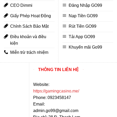
CEO Dimmi
Đăng Nhập GO99
Giấy Phép Hoạt Động
Nạp Tiền GO99
Chính Sách Bảo Mật
Rút Tiền GO99
Điều khoản và điều
Tải App GO99
kiện
Khuyến mãi Go99
Miễn trừ trách nhiệm
THÔNG TIN LIÊN HỆ
Website:
https://gamingcasino.me/
Phone: 0923458147
Email:
admin.go99@gmail.com