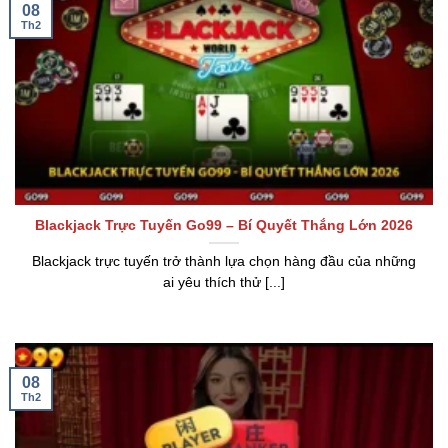
08
Th2
Blackjack Trực Tuyến Go99 – Bí Quyết Thắng Lớn 2026
Blackjack trực tuyến trở thành lựa chọn hàng đầu của những
ai yêu thích thử [...]
08
Th2