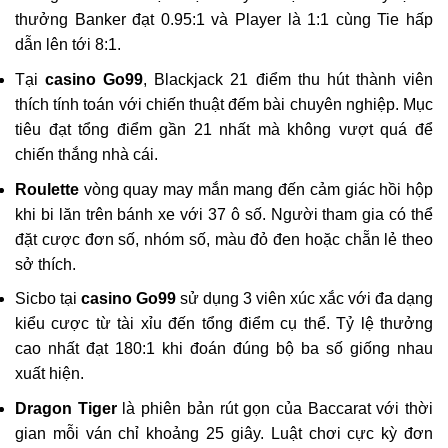
thưởng Banker đạt 0.95:1 và Player là 1:1 cùng Tie hấp
dẫn lên tới 8:1.
Tại
casino Go99
, Blackjack 21 điểm thu hút thành viên
thích tính toán với chiến thuật đếm bài chuyên nghiệp. Mục
tiêu đạt tổng điểm gần 21 nhất mà không vượt quá để
chiến thắng nhà cái.
Roulette
vòng quay may mắn mang đến cảm giác hồi hộp
khi bi lăn trên bánh xe với 37 ô số. Người tham gia có thể
đặt cược đơn số, nhóm số, màu đỏ đen hoặc chẵn lẻ theo
sở thích.
Sicbo tại
casino Go99
sử dụng 3 viên xúc xắc với đa dạng
kiểu cược từ tài xỉu đến tổng điểm cụ thể. Tỷ lệ thưởng
cao nhất đạt 180:1 khi đoán đúng bộ ba số giống nhau
xuất hiện.
Dragon Tiger
là phiên bản rút gọn của Baccarat với thời
gian mỗi ván chỉ khoảng 25 giây. Luật chơi cực kỳ đơn