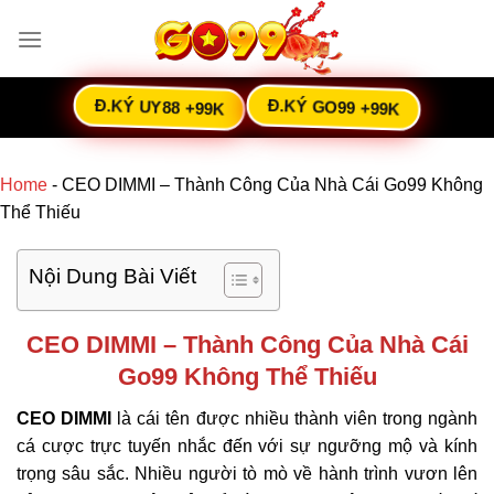
Skip
to
content
Đ.KÝ UY88 +99K
Đ.KÝ GO99 +99K
Home
-
CEO DIMMI – Thành Công Của Nhà Cái Go99 Không
Thể Thiếu
Nội Dung Bài Viết
CEO DIMMI – Thành Công Của Nhà Cái
Go99 Không Thể Thiếu
CEO DIMMI
là cái tên được nhiều thành viên trong ngành
cá cược trực tuyến nhắc đến với sự ngưỡng mộ và kính
trọng sâu sắc. Nhiều người tò mò về hành trình vươn lên